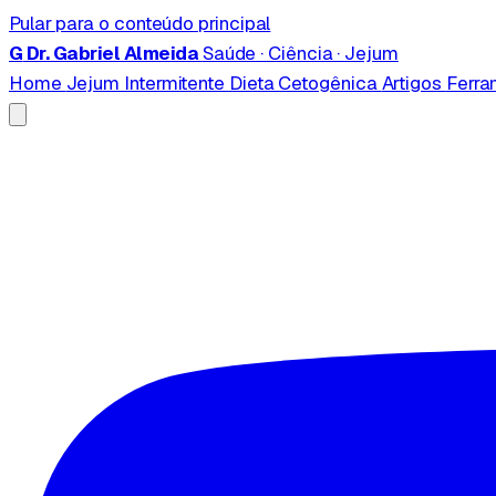
Pular para o conteúdo principal
G
Dr. Gabriel Almeida
Saúde · Ciência · Jejum
Home
Jejum Intermitente
Dieta Cetogênica
Artigos
Ferr