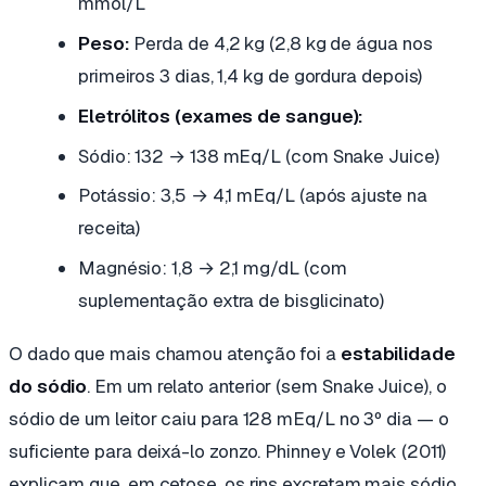
mmol/L
Peso:
Perda de 4,2 kg (2,8 kg de água nos
primeiros 3 dias, 1,4 kg de gordura depois)
Eletrólitos (exames de sangue):
Sódio: 132 → 138 mEq/L (com Snake Juice)
Potássio: 3,5 → 4,1 mEq/L (após ajuste na
receita)
Magnésio: 1,8 → 2,1 mg/dL (com
suplementação extra de bisglicinato)
O dado que mais chamou atenção foi a
estabilidade
do sódio
. Em um relato anterior (sem Snake Juice), o
sódio de um leitor caiu para 128 mEq/L no 3º dia — o
suficiente para deixá-lo zonzo. Phinney e Volek (2011)
explicam que, em cetose, os rins excretam mais sódio