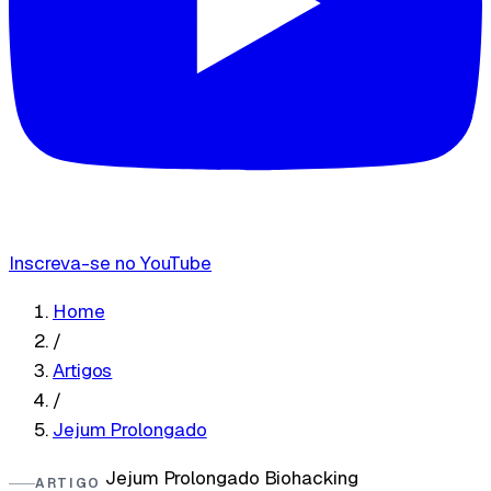
Inscreva-se no YouTube
Home
/
Artigos
/
Jejum Prolongado
Jejum Prolongado
Biohacking
ARTIGO