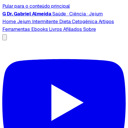
Pular para o conteúdo principal
G
Dr. Gabriel Almeida
Saúde · Ciência · Jejum
Home
Jejum Intermitente
Dieta Cetogênica
Artigos
Ferramentas
Ebooks
Livros
Afiliados
Sobre