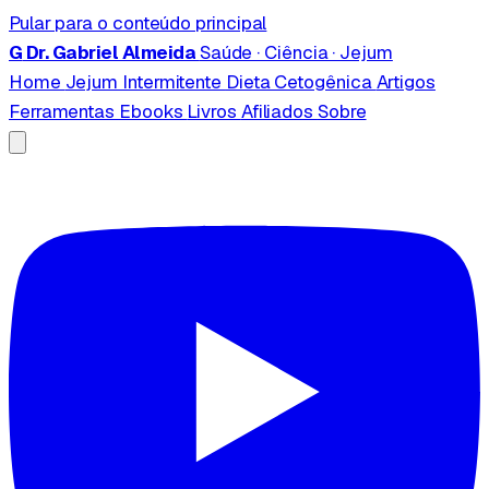
Pular para o conteúdo principal
G
Dr. Gabriel Almeida
Saúde · Ciência · Jejum
Home
Jejum Intermitente
Dieta Cetogênica
Artigos
Ferramentas
Ebooks
Livros
Afiliados
Sobre