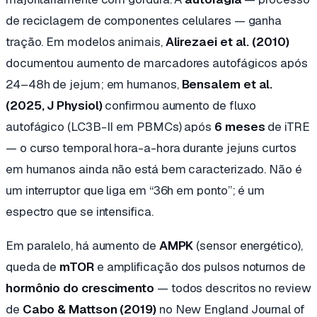
de reciclagem de componentes celulares — ganha
tração. Em modelos animais,
Alirezaei et al. (2010)
documentou aumento de marcadores autofágicos após
24–48h de jejum; em humanos,
Bensalem et al.
(2025,
J Physiol
)
confirmou aumento de fluxo
autofágico (LC3B-II em PBMCs) após
6 meses
de iTRE
— o curso temporal hora-a-hora durante jejuns curtos
em humanos ainda não está bem caracterizado. Não é
um interruptor que liga em “36h em ponto”; é um
espectro que se intensifica.
Em paralelo, há aumento de
AMPK
(sensor energético),
queda de
mTOR
e amplificação dos pulsos noturnos de
hormônio do crescimento
— todos descritos no review
de
Cabo & Mattson (2019)
no
New England Journal of