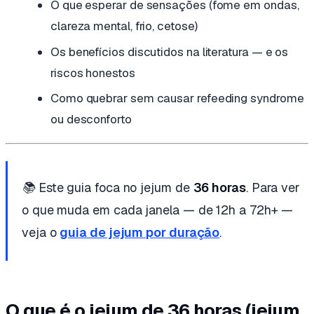
O que esperar de sensações (fome em ondas,
clareza mental, frio, cetose)
Os benefícios discutidos na literatura — e os
riscos honestos
Como quebrar sem causar refeeding syndrome
ou desconforto
📚 Este guia foca no jejum de
36 horas
. Para ver
o que muda em cada janela — de 12h a 72h+ —
veja o
guia de jejum por duração
.
O que é o jejum de 36 horas (jejum