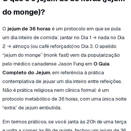
do monge)?
O
jejum de 36 horas
é um protocolo em que se pula
um dia inteiro de comida: jantar no Dia 1 → nada no Dia
2 → almoço (ou café reforçado) no Dia 3. O apelido
“jejum do monge” (
monk fast
) vem da popularização
pelo médico canadense Jason Fung em
O Guia
Completo do Jejum
, em referência à prática
contemplativa de jejuar um dia inteiro entre refeições.
Não é prática religiosa nem clínica formal: é um
protocolo metabólico de 36 horas, com uma única noite
“extra” de jejum embutida.
Em termos práticos, se você janta às 20h de uma terça
e volta a comer às 8h de quinta, fechou um jejum de 36