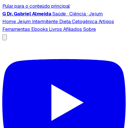
Pular para o conteúdo principal
G
Dr. Gabriel Almeida
Saúde · Ciência · Jejum
Home
Jejum Intermitente
Dieta Cetogênica
Artigos
Ferramentas
Ebooks
Livros
Afiliados
Sobre