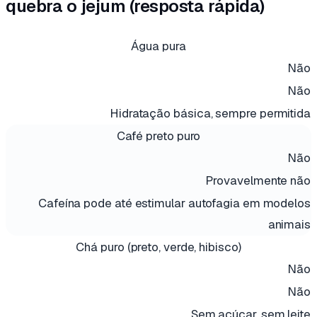
quebra o jejum (resposta rápida)
ITEM
QUEBRA? (PERDA DE PESO / INSULINA)
QUEBRA? 
Água pura
Não
Não
Hidratação básica, sempre permitida
Café preto puro
Não
Provavelmente não
Cafeína pode até estimular autofagia em modelos
animais
Chá puro (preto, verde, hibisco)
Não
Não
Sem açúcar, sem leite