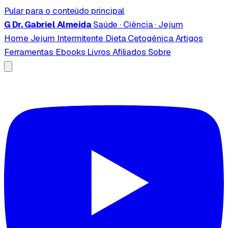
Pular para o conteúdo principal
G
Dr. Gabriel Almeida
Saúde · Ciência · Jejum
Home
Jejum Intermitente
Dieta Cetogênica
Artigos
Ferramentas
Ebooks
Livros
Afiliados
Sobre