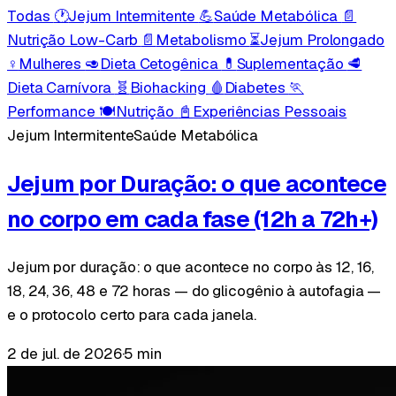
Todas
🕐
Jejum Intermitente
💪
Saúde Metabólica
📄
Nutrição Low-Carb
📄
Metabolismo
⏳
Jejum Prolongado
♀️
Mulheres
🥑
Dieta Cetogênica
💊
Suplementação
🥩
Dieta Carnívora
🧬
Biohacking
🩸
Diabetes
🏃
Performance
🍽️
Nutrição
📓
Experiências Pessoais
Jejum Intermitente
Saúde Metabólica
Jejum por Duração: o que acontece
no corpo em cada fase (12h a 72h+)
Jejum por duração: o que acontece no corpo às 12, 16,
18, 24, 36, 48 e 72 horas — do glicogênio à autofagia —
e o protocolo certo para cada janela.
2 de jul. de 2026
·
5 min