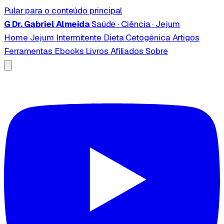
Pular para o conteúdo principal
G
Dr. Gabriel Almeida
Saúde · Ciência · Jejum
Home
Jejum Intermitente
Dieta Cetogênica
Artigos
Ferramentas
Ebooks
Livros
Afiliados
Sobre