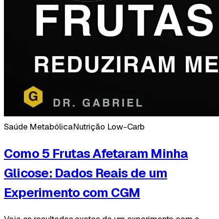
Saúde Metabólica
Nutrição Low-Carb
Como 5 Frutas Afetaram Minha
Glicose: Dados Reais de um
Experimento com CGM