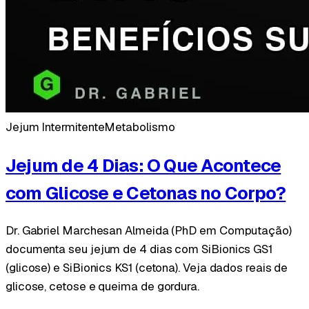
Jejum Intermitente
Metabolismo
Jejum de 4 Dias: O Que Acontece
com Glicose e Cetonas no Corpo?
Dr. Gabriel Marchesan Almeida (PhD em Computação)
documenta seu jejum de 4 dias com SiBionics GS1
(glicose) e SiBionics KS1 (cetona). Veja dados reais de
glicose, cetose e queima de gordura.