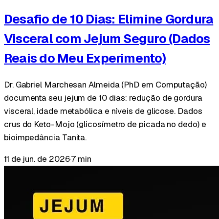
Desafio de 10 Dias: Elimine Gordura
Visceral com Jejum Seguro (Dados
Reais do Meu Experimento)
Dr. Gabriel Marchesan Almeida (PhD em Computação)
documenta seu jejum de 10 dias: redução de gordura
visceral, idade metabólica e níveis de glicose. Dados
crus do Keto-Mojo (glicosímetro de picada no dedo) e
bioimpedância Tanita.
11 de jun. de 2026
·
7 min